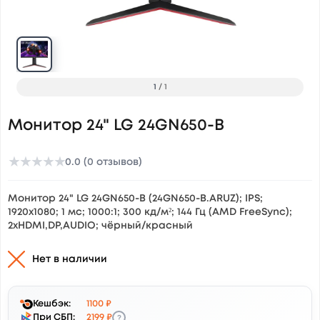
1
/
1
Монитор 24" LG 24GN650-B
★
★
★
★
★
0.0 (0 отзывов)
Монитор 24" LG 24GN650-B (24GN650-B.ARUZ); IPS;
1920x1080; 1 мс; 1000:1; 300 кд/м²; 144 Гц (AMD FreeSync);
2xHDMI,DP,AUDIO; чёрный/красный
Нет в наличии
Кешбэк:
1100 ₽
?
При СБП:
2199 ₽