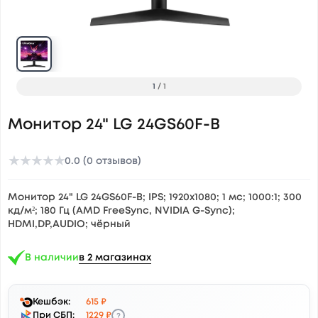
1
/
1
Монитор 24" LG 24GS60F-B
★
★
★
★
★
0.0 (0 отзывов)
Монитор 24" LG 24GS60F-B; IPS; 1920x1080; 1 мс; 1000:1; 300
кд/м²; 180 Гц (AMD FreeSync, NVIDIA G-Sync);
HDMI,DP,AUDIO; чёрный
В наличии
в 2 магазинах
Кешбэк:
615 ₽
?
При СБП:
1229 ₽