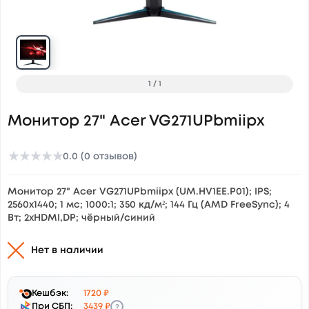
1
/
1
Монитор 27" Acer VG271UPbmiipx
★
★
★
★
★
0.0 (0 отзывов)
Монитор 27" Acer VG271UPbmiipx (UM.HV1EE.P01); IPS;
2560x1440; 1 мс; 1000:1; 350 кд/м²; 144 Гц (AMD FreeSync); 4
Вт; 2xHDMI,DP; чёрный/синий
Нет в наличии
Кешбэк:
1720 ₽
?
При СБП:
3439 ₽