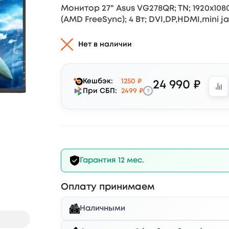
Монитор 27" Asus VG278QR; TN; 1920x1080; 1
(AMD FreeSync); 4 Вт; DVI,DP,HDMI,mini j
Нет в наличии
Кешбэк:
1250 ₽
24 990 ₽
?
При СБП:
2499 ₽
Гарантия 12 мес.
Оплату принимаем
Наличными