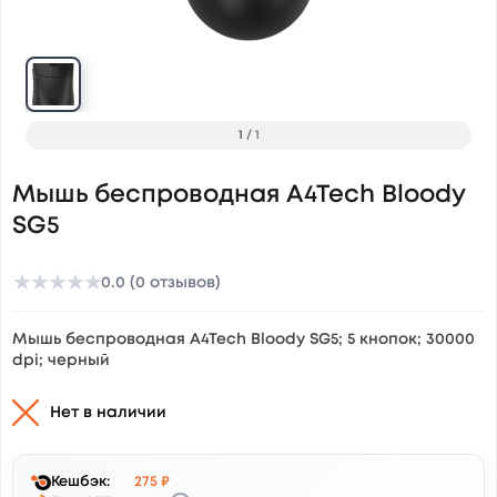
1
/
1
Мышь беспроводная A4Tech Bloody
SG5
★
★
★
★
★
0.0 (0 отзывов)
Мышь беспроводная A4Tech Bloody SG5; 5 кнопок; 30000
dpi; черный
Нет в наличии
Кешбэк:
275 ₽