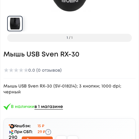
1
/
1
Мышь USB Sven RX-30
★
★
★
★
★
0.0 (0 отзывов)
Мышь USB Sven RX-30 (SV-018214); 3 кнопки; 1000 dpi;
черный
В наличии
в 1 магазине
Кешбэк:
15 ₽
?
При СБП:
29 ₽
290