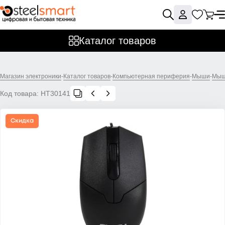
Каталог товаров
Магазин электроники
-
Каталог товаров
-
Компьютерная периферия
-
Мыши
-
Мыш
Код товара:
НТ30141
Скидка