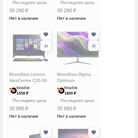
Последняя цена:
Последняя цена:
Накопители
30 290 ₽
30 290 ₽
данных
Нет в наличии
Нет в наличии
Оперативная
память
Операционная
система
Моноблок Lenovo
Моноблок Digma
IdeaCentre C20-00
Optimum
Кешбэк
Кешбэк
1550 ₽
1800 ₽
ПО
Последняя цена:
Последняя цена:
30 990 ₽
35 990 ₽
Привод
Нет в наличии
Нет в наличии
Цвет