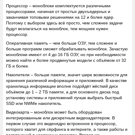
Процессор
– моноблоки комплектуются различными
процессорами, начиная от простых двухъядерных и
заканчивая топовыми решениями на 12 и более ядер.
Поэтому с выбором здесь всё просто, чем сложнее задачи
будут возлагаться на моноблок, тем мощнее нужен
процессор.
Оперативная память
– чем больше ОЗУ, тем сложнее и
больше программ сможет обрабатывать моноблок. Зачастую
моноблоки имеют от 4 до 16 ГБ ОЗУ, но при необходимости
можно найти и более продвинутые модели с объёмом от 32
ГБ и более.
Накопители
– больше памяти, значит шире возможности для
хранения различной информации и приложений. В качестве
хранилища информации вполне подойдёт жёсткий диск
объёмом до 1 – 2 ТБ памяти, а для основного диска под
установку системы и приложений лучше выбрать быстрый
SSD или NWMe накопитель.
Видеокарта
– моноблок может быть оборудован
интегрированным или дискретным видеоадаптером. В
первом случае это видеоядро встроенное в процессор,
которого хватит для сёрфинга в интернете, а также работы и
развлечений в несложных проектах. Вторая же