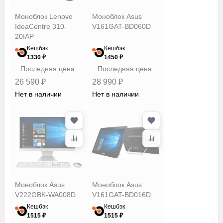
Lenovo
Моноблок Lenovo
Моноблок Asus
MSI
IdeaCentre 310-
V161GAT-BD060D
Nerpa
20IAP
Rombica
Кешбэк
Кешбэк
1330 ₽
1450 ₽
Teclast
Видеокарта
Последняя цена:
Последняя цена:
iRU
26 590 ₽
28 990 ₽
Нет в наличии
Нет в наличии
Диагональ
Интернет/
передача
данных
Моноблок Asus
Моноблок Asus
Модель
V222GBK-WA008D
V161GAT-BD016D
процессора
Кешбэк
Кешбэк
1515 ₽
1515 ₽