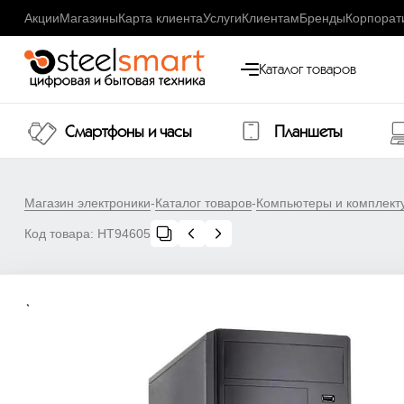
Акции
Магазины
Карта клиента
Услуги
Клиентам
Бренды
Корпорат
Каталог товаров
Смартфоны и часы
Планшеты
Магазин электроники
-
Каталог товаров
-
Компьютеры и комплек
Код товара:
НТ94605