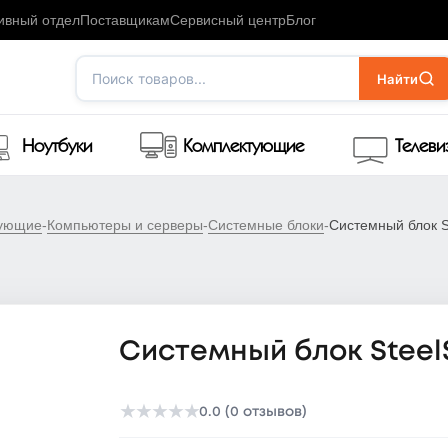
ивный отдел
Поставщикам
Сервисный центр
Блог
Поиск товаров...
Найти
Ноутбуки
Комплектующие
Телев
тующие
-
Компьютеры и серверы
-
Системные блоки
-
Системный блок St
Системный блок Steel
★
★
★
★
★
0.0 (0 отзывов)