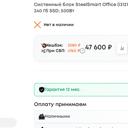
Системный блок SteelSmart Office (i312100/
240 Гб SSD; 500Вт
Нет в наличии
Кешбэк:
2380 ₽
47 600 ₽
?
При СБП:
4760 ₽
Гарантия 12 мес.
Оплату принимаем
Наличными