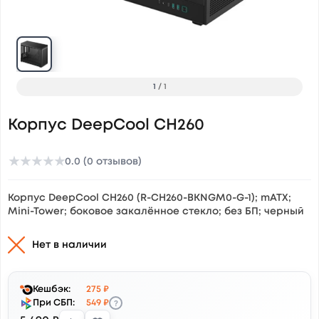
1
/
1
Корпус DeepCool CH260
★
★
★
★
★
0.0 (0 отзывов)
Корпус DeepCool CH260 (R-CH260-BKNGM0-G-1); mATX;
Mini-Tower; боковое закалённое стекло; без БП; черный
Нет в наличии
Кешбэк:
275 ₽
?
При СБП:
549 ₽