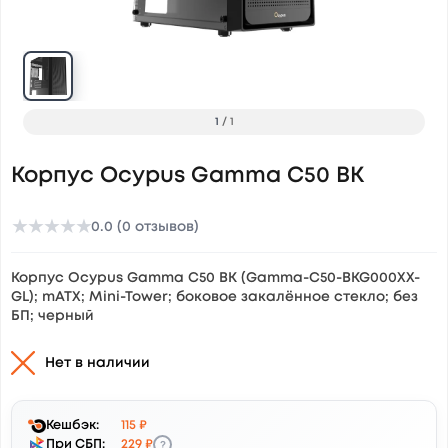
1
/
1
Корпус Ocypus Gamma C50 BK
★
★
★
★
★
0.0 (0 отзывов)
Корпус Ocypus Gamma C50 BK (Gamma-C50-BKG000XX-
GL); mATX; Mini-Tower; боковое закалённое стекло; без
БП; черный
Нет в наличии
Кешбэк:
115 ₽
?
При СБП:
229 ₽