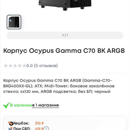
1
/
1
Корпус Ocypus Gamma C70 BK ARGB
★
★
★
★
★
0.0 (0 отзывов)
Корпус Ocypus Gamma C70 BK ARGB (Gamma-C70-
BKG400XX-GL); ATX; Midi-Tower; боковое закалённое
стекло; 4х120 мм, ARGB подсветка; без БП; черный
В наличии
в 1 магазине
Кешбэк:
210 ₽
?
При СБП:
419 ₽