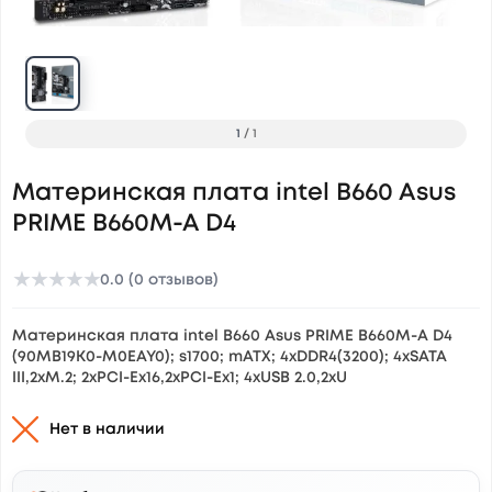
1
/
1
Материнская плата intel B660 Asus
PRIME B660M-A D4
★
★
★
★
★
0.0 (0 отзывов)
Материнская плата intel B660 Asus PRIME B660M-A D4
(90MB19K0-M0EAY0); s1700; mATX; 4xDDR4(3200); 4xSATA
III,2xM.2; 2xPCI-Ex16,2xPCI-Ex1; 4xUSB 2.0,2xU
Нет в наличии