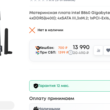
★
★
★
★
★
Материнская плата intel B860 Gigabyte 
4xDDR5(6400); 4xSATA III,3xM.2; 1xPCI-Ex16
Нет в наличии
13 990
Кешбэк:
700 ₽
?
При СБП:
1399 ₽
20 490 ₽
Гарантия 12 мес.
Оплату принимаем
Наличными