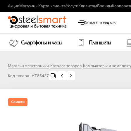
Акции
Магазины
Карта клиента
Услуги
Клиентам
Бренды
Корпорат
Каталог товаров
Смартфоны и часы
Планшеты
Магазин электроники
-
Каталог товаров
-
Компьютеры и комплек
Код товара:
НТ85427
Скидка