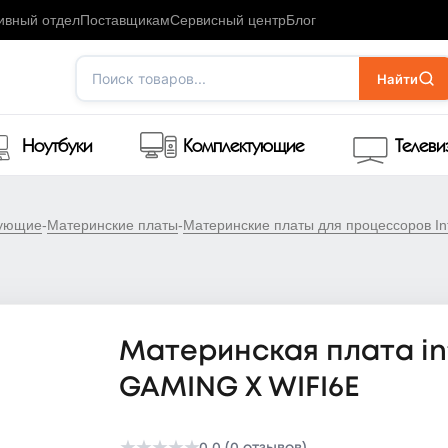
ивный отдел
Поставщикам
Сервисный центр
Блог
Поиск товаров...
Найти
Ноутбуки
Комплектующие
Телев
тующие
-
Материнские платы
-
Материнские платы для процессоров Int
Материнская плата int
GAMING X WIFI6E
0.0 (0 отзывов)