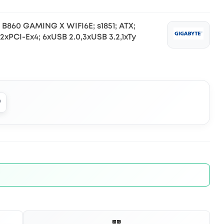
B860 GAMING X WIFI6E; s1851; ATX;
,2xPCI-Ex4; 6xUSB 2.0,3xUSB 3.2,1xTy