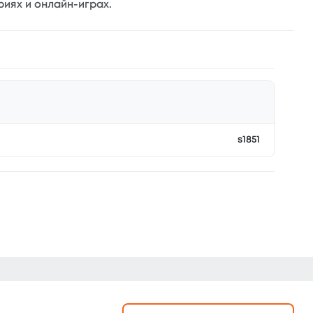
иях и онлайн-играх.
s1851