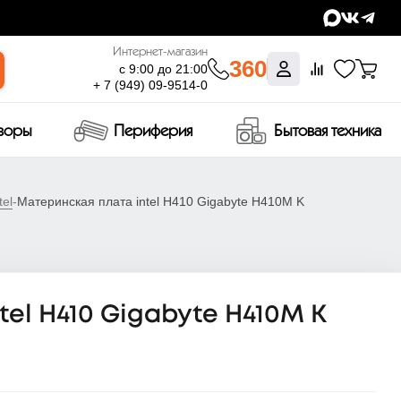
Интернет-магазин
360
с 9:00 до 21:00
+ 7 (949) 09-9514-0
изоры
Периферия
Бытовая техника
el
-
Материнская плата intel H410 Gigabyte H410M K
el H410 Gigabyte H410M K