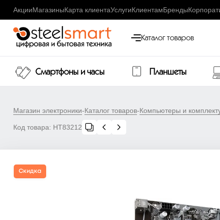
Акции
Магазины
Карта клиента
Услуги
Клиентам
Бренды
Корпорат
Каталог товаров
Смартфоны и часы
Планшеты
Магазин электроники
-
Каталог товаров
-
Компьютеры и комплек
Код товара:
НТ83212
Скидка