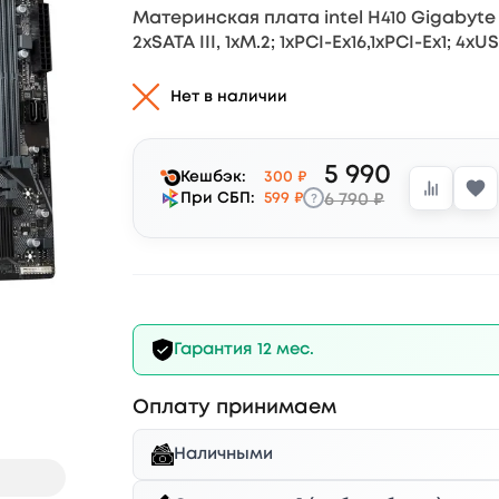
Материнская плата intel H410 Gigabyte H
2xSATA III, 1xM.2; 1xPCI-Ex16,1xPCI-Ex1; 4x
Нет в наличии
5 990
Кешбэк:
300 ₽
?
При СБП:
599 ₽
6 790 ₽
Гарантия 12 мес.
Оплату принимаем
Наличными