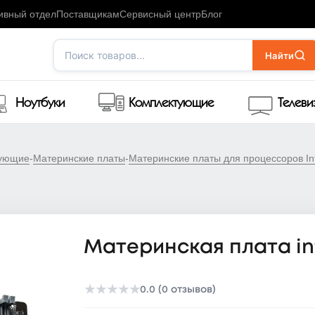
ивный отдел
Поставщикам
Сервисный центр
Блог
Поиск товаров...
Найти
Ноутбуки
Комплектующие
Телев
тующие
-
Материнские платы
-
Материнские платы для процессоров Int
Материнская плата int
★
★
★
★
★
0.0 (0 отзывов)