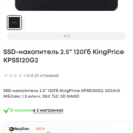
1
/
1
SSD-накопитель 2.5" 120Гб KingPrice
KPSS120G2
★
★
★
★
★
0.0 (0 отзывов)
SSD-накопитель 2.5" 120Гб KingPrice KPSS120G2; 530/410
МБ/сек; 1.5 млн.ч; 3bit TLC 3D NAND
В наличии
в 2 магазинах
Кешбэк:
140 ₽