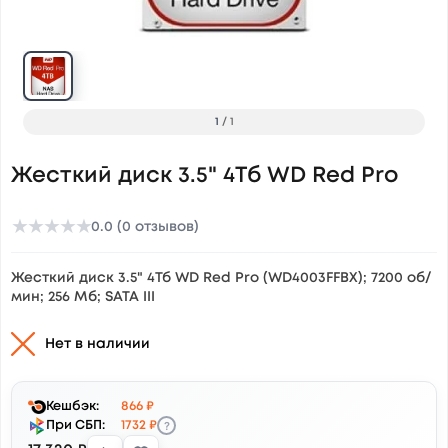
1
/
1
Жесткий диск 3.5" 4Тб WD Red Pro
★
★
★
★
★
0.0 (0 отзывов)
Жесткий диск 3.5" 4Тб WD Red Pro (WD4003FFBX); 7200 об/
мин; 256 Мб; SATA III
Нет в наличии
Кешбэк:
866 ₽
?
При СБП:
1732 ₽