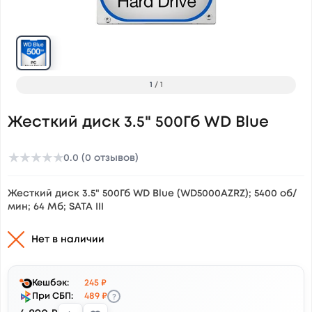
1
/
1
Жесткий диск 3.5" 500Гб WD Blue
★
★
★
★
★
0.0 (0 отзывов)
Жесткий диск 3.5" 500Гб WD Blue (WD5000AZRZ); 5400 об/
мин; 64 Мб; SATA III
Нет в наличии
Кешбэк:
245 ₽
?
При СБП:
489 ₽