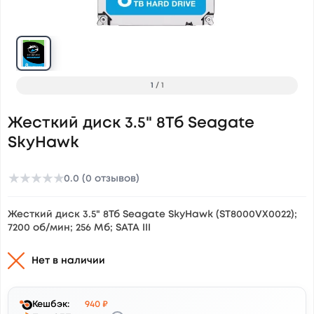
1
/
1
Жесткий диск 3.5" 8Тб Seagate
SkyHawk
★
★
★
★
★
0.0 (0 отзывов)
Жесткий диск 3.5" 8Тб Seagate SkyHawk (ST8000VX0022);
7200 об/мин; 256 Мб; SATA III
Нет в наличии
Кешбэк:
940 ₽