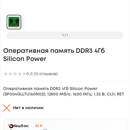
1
/
1
Оперативная память DDR3 4Гб
Silicon Power
★
★
★
★
★
0.0 (0 отзывов)
Оперативная память DDR3 4Гб Silicon Power
(SP004GLLTU160N02); 12800 Мб/c; 1600 МГц; 1.35 В; CL11; RET
Нет в наличии
Кешбэк:
35 ₽