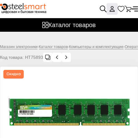
Каталог товаров
Магазин электроники
-
Каталог товаров
-
Компьютеры и комплектующие
-
Операт
Код товара:
НТ75893
Скидка