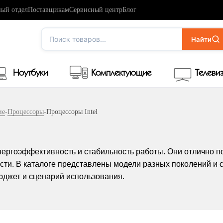
ый отдел
Поставщикам
Сервисный центр
Блог
Поиск товаров...
Найти
Ноутбуки
Комплектующие
Телеви
ие
-
Процессоры
-
Процессоры Intel
нергоэффективность и стабильность работы. Они отлично по
ти. В каталоге представлены модели разных поколений и сер
джет и сценарий использования.