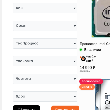
Кэш
Сокет
Процессор Intel Co
Тех.Процесс
В наличии
Кешбэк
750 ₽
Упаковка
14 990 ₽
16 990 ₽
Частота
Распродажа
Скидка
Ядро
Сбросить
Применить