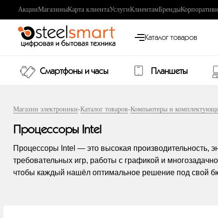
Акции
Магазины
Карта клиента
Услуги
Клиентам
Бренды
Корпоративн
Каталог товаров
Смартфоны и часы
Планшеты
Магазин электроники
-
Каталог товаров
-
Компьютеры и комплектующ
Процессоры Intel
Процессоры Intel — это высокая производительность, э
требовательных игр, работы с графикой и многозадачнос
чтобы каждый нашёл оптимальное решение под свой бю