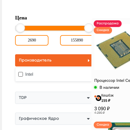
Цена
Распродажа
Скидка
Производитель
Intel
Процессор Intel C
В наличии
Кешбэк
TDP
155 ₽
3 090 ₽
4 290 ₽
Графическое Ядро
Скидка