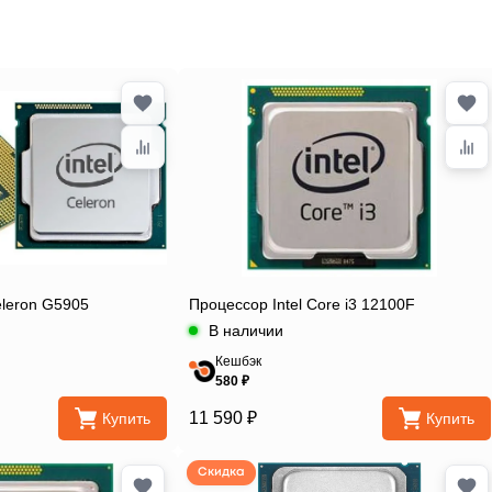
eleron G5905
Процессор Intel Core i3 12100F
В наличии
Кешбэк
580 ₽
11 590 ₽
Купить
Купить
Скидка