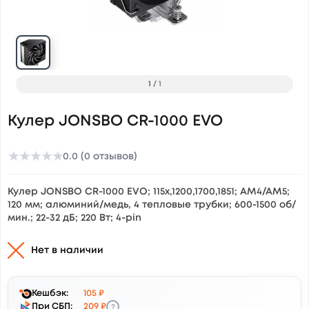
1
/
1
Кулер JONSBO CR-1000 EVO
★
★
★
★
★
0.0 (0 отзывов)
Кулер JONSBO CR-1000 EVO; 115x,1200,1700,1851; AM4/AM5;
120 мм; алюминий/медь, 4 тепловые трубки; 600-1500 об/
мин.; 22-32 дБ; 220 Вт; 4-pin
Нет в наличии
Кешбэк:
105 ₽
?
При СБП:
209 ₽