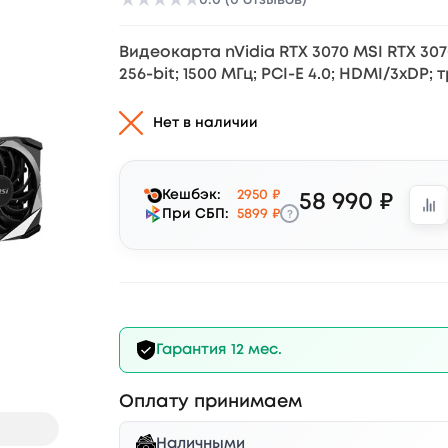
★
★
★
★
★
Видеокарта nVidia RTX 3070 MSI RTX 307
256-bit; 1500 МГц; PCI-E 4.0; HDMI/3xDP;
Нет в наличии
Кешбэк:
2950 ₽
58 990 ₽
?
При СБП:
5899 ₽
Гарантия 12 мес.
Оплату принимаем
Наличными