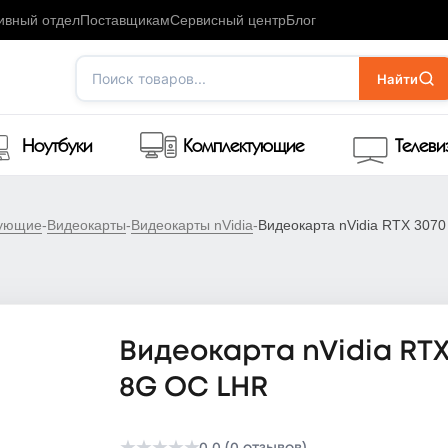
ивный отдел
Поставщикам
Сервисный центр
Блог
Поиск товаров...
Найти
Ноутбуки
Комплектующие
Телев
тующие
-
Видеокарты
-
Видеокарты nVidia
-
Видеокарта nVidia RTX 307
Видеокарта nVidia RTX
8G OC LHR
0.0 (0 отзывов)