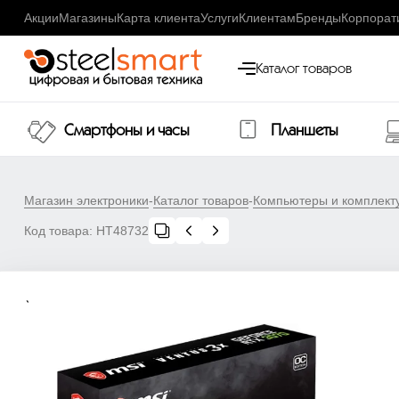
Акции
Магазины
Карта клиента
Услуги
Клиентам
Бренды
Корпорат
Каталог товаров
Смартфоны и часы
Планшеты
Магазин электроники
-
Каталог товаров
-
Компьютеры и комплек
Код товара:
НТ48732