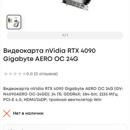
1
/
1
Видеокарта nVidia RTX 4090
Gigabyte AERO OC 24G
★
★
★
★
★
0.0 (0 отзывов)
Видеокарта nVidia RTX 4090 Gigabyte AERO OC 24G (GV-
N4090AERO OC-24GD); 24 Гб; GDDR6X; 384-bit; 2235 МГц;
PCI-E 4.0; HDMI/3xDP; тройной вентилятор Win
Нет в наличии