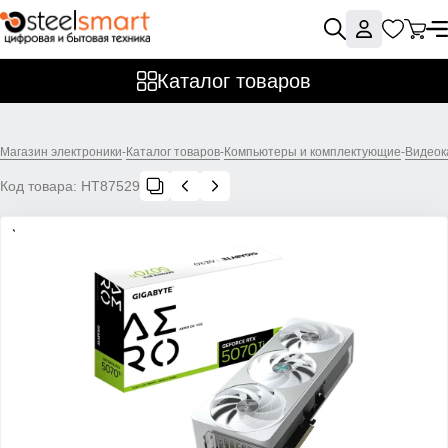
Каталог товаров
Магазин электроники
-
Каталог товаров
-
Компьютеры и комплектующие
-
Видеок
Код товара:
НТ87529