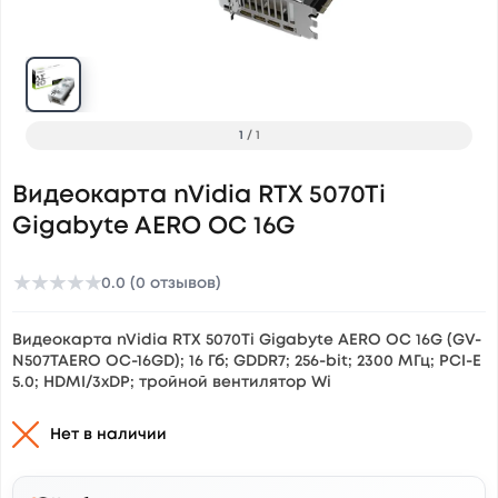
1
/
1
Видеокарта nVidia RTX 5070Ti
Gigabyte AERO OC 16G
★
★
★
★
★
0.0 (0 отзывов)
Видеокарта nVidia RTX 5070Ti Gigabyte AERO OC 16G (GV-
N507TAERO OC-16GD); 16 Гб; GDDR7; 256-bit; 2300 МГц; PCI-E
5.0; HDMI/3xDP; тройной вентилятор Wi
Нет в наличии