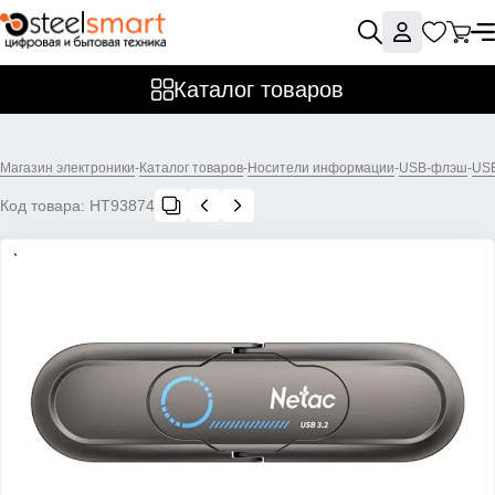
Каталог товаров
Магазин электроники
-
Каталог товаров
-
Носители информации
-
USB-флэш
-
US
Код товара:
НТ93874