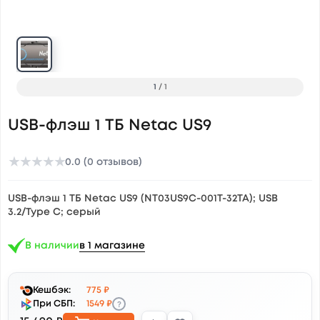
1
/
1
USB-флэш 1 ТБ Netac US9
★
★
★
★
★
0.0 (0 отзывов)
USB-флэш 1 ТБ Netac US9 (NT03US9C-001T-32TA); USB
3.2/Type C; серый
В наличии
в 1 магазине
Кешбэк:
775 ₽
?
При СБП:
1549 ₽