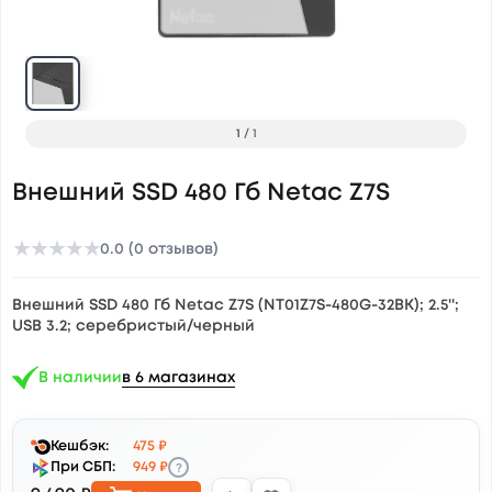
1
/
1
Внешний SSD 480 Гб Netac Z7S
★
★
★
★
★
0.0 (0 отзывов)
Внешний SSD 480 Гб Netac Z7S (NT01Z7S-480G-32BK); 2.5'';
USB 3.2; серебристый/черный
В наличии
в 6 магазинах
Кешбэк:
475 ₽
?
При СБП:
949 ₽