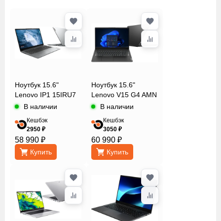
Digma
Fly
HP
Hiper
Honor
Диагональ
Huawei
экрана
Ноутбук 15.6"
Ноутбук 15.6"
Infinix
Lenovo IP1 15IRU7
Lenovo V15 G4 AMN
Lenovo
В наличии
В наличии
Количество
MSI
Кешбэк
Кешбэк
ядер
Machenike
2950 ₽
3050 ₽
Maibenben
58 990 ₽
60 990 ₽
Nerpa
Купить
Купить
Линейка
Realme
процессора
Rombica
Samsung
Tecno
Модель
дискретной
Xiaomi