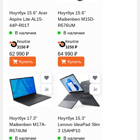
видеокарты
Ноутбук 15.6" Acer
Ноутбук 15.6"
Aspire Lite AL15-
Maibenben M15D-
Общий
44P-R01T
R576UM
объем
В наличии
В наличии
накопителей
Кешбэк
Кешбэк
3150 ₽
3250 ₽
62 990 ₽
64 990 ₽
Объем
Купить
Купить
оперативной
памяти
Операционная
система
Ноутбук 17.3"
Ноутбук 15.3"
Maibenben M17A-
Lenovo IdeaPad Slim
Подсветка
R574UM
3 15AHP10
клавиш
В наличии
В наличии