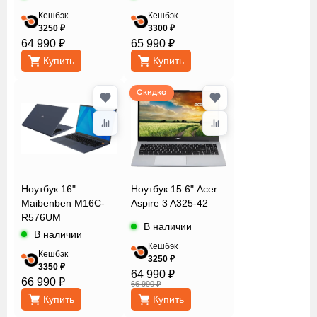
Кешбэк
Кешбэк
3250 ₽
3300 ₽
Разрешение
64 990 ₽
65 990 ₽
экрана
Купить
Купить
Скидка
Сенсорный
экран
Сканер
отпечатка
Ноутбук 16"
Ноутбук 15.6" Acer
пальца
Maibenben M16C-
Aspire 3 A325-42
R576UM
В наличии
В наличии
Технология
Кешбэк
Кешбэк
3250 ₽
изготовления
3350 ₽
64 990 ₽
экрана
66 990 ₽
66 990 ₽
Купить
Купить