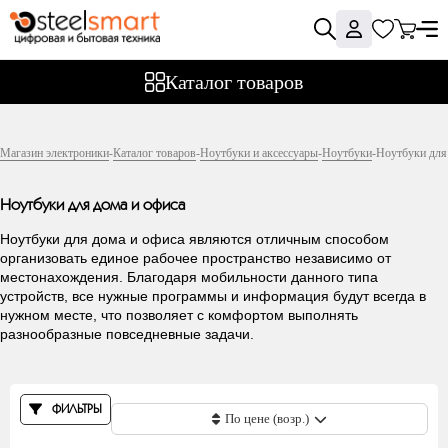
Фильтры
Каталог товаров
Цена
Магазин электроники
-
Каталог товаров
-
Ноутбуки и аксессуары
-
Ноутбуки
-
Ноутбуки для
Ноутбуки для дома и офиса
Производитель
Ноутбуки для дома и офиса являются отличным способом
организовать единое рабочее пространство независимо от
местонахождения. Благодаря мобильности данного типа
устройств, все нужные программы и информация будут всегда в
Acer
нужном месте, что позволяет с комфортом выполнять
разнообразные повседневные задачи.
Apple
Aquarius
Asus
ФИЛЬТРЫ
Chuwi
По цене (возр.)
Dell