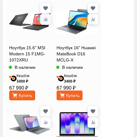
Цвет
крышки
Цифровой
блок
клавиатуры
Ноутбук 15.6" MSI
Ноутбук 16" Huawei
Modern 15 F1MG-
MateBook D16
1072XRU
MCLG-X
В наличии
В наличии
Частота
обновления
Кешбэк
Кешбэк
3400 ₽
3400 ₽
экрана
67 990 ₽
67 990 ₽
Купить
Купить
Частота
процессора
Сбросить
Применить