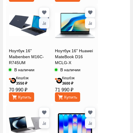
Ноутбук 16"
Ноутбук 16" Huawei
Maibenben M16C-
MateBook D16
R745UM
MCLG-X
В наличии
В наличии
Кешбэк
Кешбэк
3550 ₽
3600 ₽
70 990 ₽
71 990 ₽
Купить
Купить