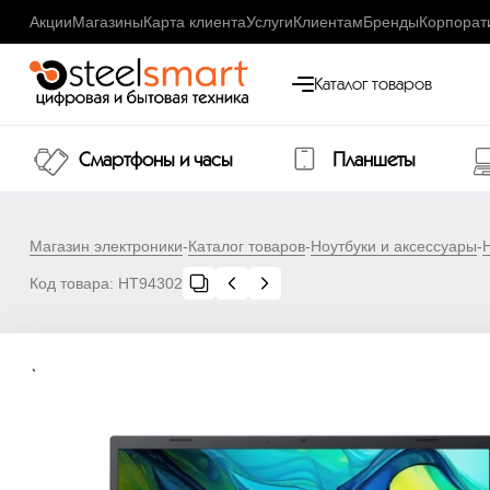
Акции
Магазины
Карта клиента
Услуги
Клиентам
Бренды
Корпорат
Каталог товаров
Смартфоны и часы
Планшеты
Магазин электроники
-
Каталог товаров
-
Ноутбуки и аксессуары
-
Код товара:
НТ94302