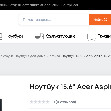
ивный отдел
Поставщикам
Сервисный центр
Блог
Поиск товаров...
Найти
Ноутбуки
Комплектующие
Телев
Ноутбуки
-
Ноутбуки для дома и офиса
-
Ноутбук 15.6" Acer Aspire 15
Ноутбук 15.6" Acer Aspi
★
★
★
★
★
0.0 (0 отзывов)