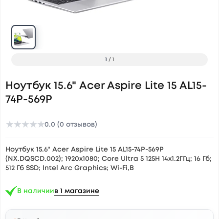
1
/
1
Ноутбук 15.6" Acer Aspire Lite 15 AL15-
74P-569P
★
★
★
★
★
0.0 (0 отзывов)
Ноутбук 15.6" Acer Aspire Lite 15 AL15-74P-569P
(NX.DQSCD.002); 1920х1080; Core Ultra 5 125H 14x1.2ГГц; 16 Гб;
512 Гб SSD; Intel Arc Graphics; Wi-Fi,B
В наличии
в 1 магазине