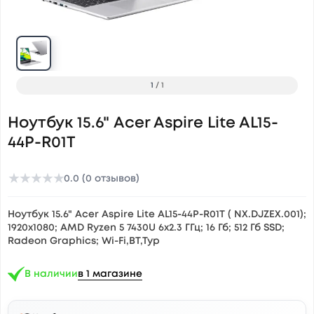
1
/
1
Ноутбук 15.6" Acer Aspire Lite AL15-
44P-R01T
★
★
★
★
★
0.0 (0 отзывов)
Ноутбук 15.6" Acer Aspire Lite AL15-44P-R01T ( NX.DJZEX.001);
1920х1080; AMD Ryzen 5 7430U 6x2.3 ГГц; 16 Гб; 512 Гб SSD;
Radeon Graphics; Wi-Fi,BT,Typ
В наличии
в 1 магазине