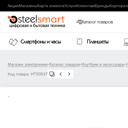
Акции
Магазины
Карта клиента
Услуги
Клиентам
Бренды
Корпорат
Каталог товаров
Смартфоны и часы
Планшеты
Магазин электроники
-
Каталог товаров
-
Ноутбуки и аксессуары
-
Код товара:
НТ93537