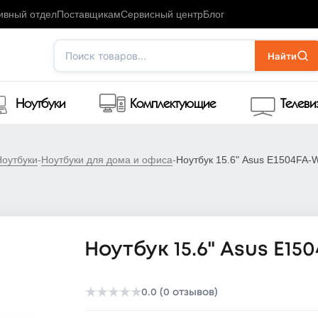
ивный отдел
Поставщикам
Сервисный центр
Блог
Поиск товаров...
Найти
Ноутбуки
Комплектующие
Телев
Ноутбуки
-
Ноутбуки для дома и офиса
-
Ноутбук 15.6" Asus E1504FA
Ноутбук 15.6" Asus E1
★
★
★
★
★
0.0 (0 отзывов)