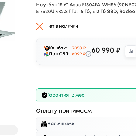
Ноутбук 15.6" Asus E1504FA-WH56 (90NB0
5 7520U 4x2.8 ГГц; 16 Гб; 512 Гб SSD; Rade
Нет в наличии
Кешбэк:
3050 ₽
60 990 ₽
?
При СБП:
6099 ₽
Гарантия 12 мес.
Оплату принимаем
Наличными