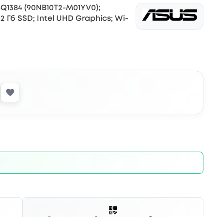
BQ1384 (90NB10T2-M01YV0);
 512 Гб SSD; Intel UHD Graphics; Wi-