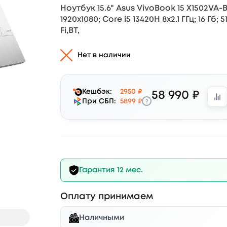
Ноутбук 15.6" Asus VivoBook 15 X1502VA-
1920х1080; Core i5 13420H 8x2.1 ГГц; 16 Гб;
Fi,BT,
Нет в наличии
Кешбэк:
2950 ₽
58 990 ₽
?
При СБП:
5899 ₽
Гарантия 12 мес.
Оплату принимаем
Наличными