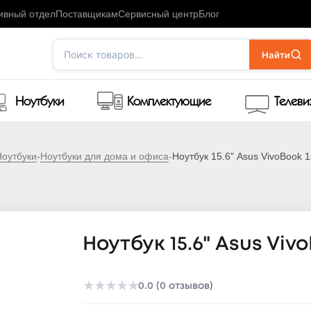
ивный отдел
Поставщикам
Сервисный центр
Блог
Поиск товаров...
Найти
Ноутбуки
Комплектующие
Телев
Ноутбуки
-
Ноутбуки для дома и офиса
-
Ноутбук 15.6" Asus VivoBook
Ноутбук 15.6" Asus Viv
★
★
★
★
★
0.0 (0 отзывов)