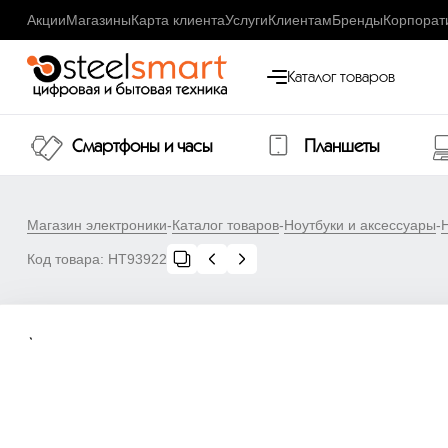
Акции
Магазины
Карта клиента
Услуги
Клиентам
Бренды
Корпорат
Каталог товаров
Смартфоны и часы
Планшеты
Магазин электроники
-
Каталог товаров
-
Ноутбуки и аксессуары
-
Код товара:
НТ93922