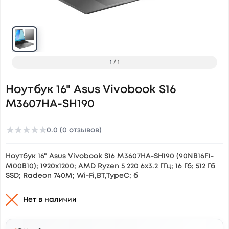
1
/
1
Ноутбук 16" Asus Vivobook S16
M3607HA-SH190
★
★
★
★
★
0.0 (0 отзывов)
Ноутбук 16" Asus Vivobook S16 M3607HA-SH190 (90NB16F1-
M00B10); 1920х1200; AMD Ryzen 5 220 6x3.2 ГГц; 16 Гб; 512 Гб
SSD; Radeon 740M; Wi-Fi,BT,TypeC; б
Нет в наличии