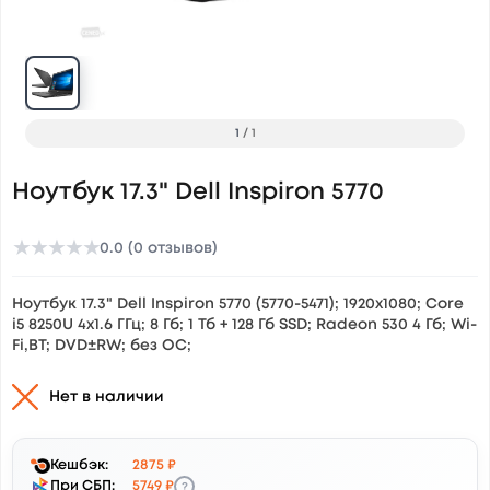
1
/
1
Ноутбук 17.3" Dell Inspiron 5770
★
★
★
★
★
0.0 (0 отзывов)
Ноутбук 17.3" Dell Inspiron 5770 (5770-5471); 1920х1080; Core
i5 8250U 4x1.6 ГГц; 8 Гб; 1 Тб + 128 Гб SSD; Radeon 530 4 Гб; Wi-
Fi,BT; DVD±RW; без ОС;
Нет в наличии
Кешбэк:
2875 ₽
?
При СБП:
5749 ₽