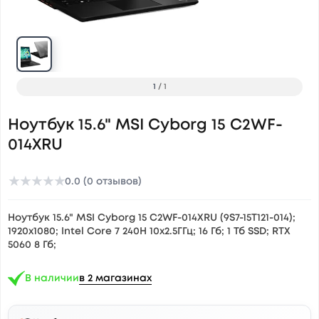
1
/
1
Ноутбук 15.6" MSI Cyborg 15 C2WF-
014XRU
★
★
★
★
★
0.0 (0 отзывов)
Ноутбук 15.6" MSI Cyborg 15 C2WF-014XRU (9S7-15T121-014);
1920х1080; Intel Core 7 240H 10x2.5ГГц; 16 Гб; 1 Тб SSD; RTX
5060 8 Гб;
В наличии
в 2 магазинах