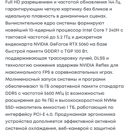
Full HD разрешением и частотой обновления 144 Гц,
гарантирующим четкую картинку без бликов и
идеальную плавность в динамичных сценах.
Вычислительное ядро системы формируют
новейший 10-ядерный процессор Intel Core 7 240H с
тактовой частотой до 5.2 ГГц и дискретная
видеокарта NVIDIA GeForce RTX 5060 на базе
быстрой памяти GDDR7 с TGP 100 Вт,
поддерживающая трассировку лучей, DLSS и
технологию снижения задержек NVIDIA Reflex для
максимального FPS в соревновательных играх.
Молниеносный запуск системы и программ
обеспечивают 16 ГБ оперативной памяти стандарта
DDR5 с частотой 5600 МГц (с возможностью
расширения до 96 ГБ) и высокоскоростной NVMe
SSD-накопитель емкостью 1 ТБ, работающий по
интерфейсу PCI-E 4.0. Продуманная эргономика
устройства дополняется эффективной активной
системой охлаждения, веб-камерой с защитной