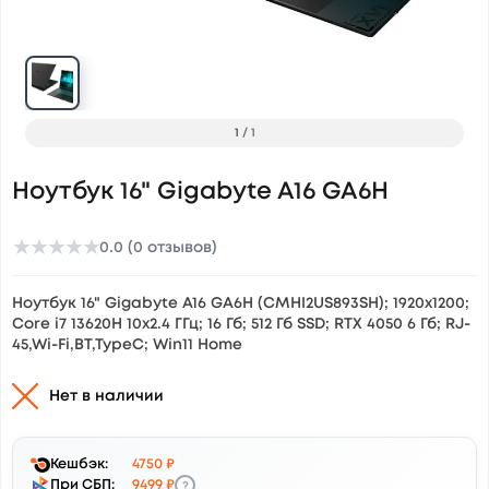
1
/
1
Ноутбук 16" Gigabyte A16 GA6H
★
★
★
★
★
0.0 (0 отзывов)
Ноутбук 16" Gigabyte A16 GA6H (CMHI2US893SH); 1920х1200;
Core i7 13620H 10x2.4 ГГц; 16 Гб; 512 Гб SSD; RTX 4050 6 Гб; RJ-
45,Wi-Fi,BT,TypeC; Win11 Home
Нет в наличии
Кешбэк:
4750 ₽
?
При СБП:
9499 ₽