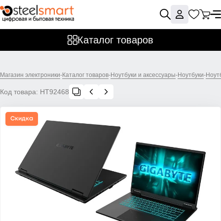
Каталог товаров
Магазин электроники
-
Каталог товаров
-
Ноутбуки и аксессуары
-
Ноутбуки
-
Ноут
Код товара:
НТ92468
Скидка