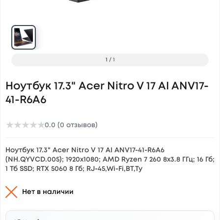
1
/
1
Ноутбук 17.3" Acer Nitro V 17 AI ANV17-
41-R6A6
★
★
★
★
★
0.0 (0 отзывов)
Ноутбук 17.3" Acer Nitro V 17 AI ANV17-41-R6A6
(NH.QYVCD.005); 1920х1080; AMD Ryzen 7 260 8x3.8 ГГц; 16 Гб;
1 Тб SSD; RTX 5060 8 Гб; RJ-45,Wi-Fi,BT,Ty
Нет в наличии