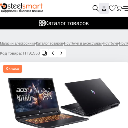
Каталог товаров
Магазин электроники
-
Каталог товаров
-
Ноутбуки и аксессуары
-
Ноутбуки
-
Ноут
Код товара:
НТ91553
Скидка