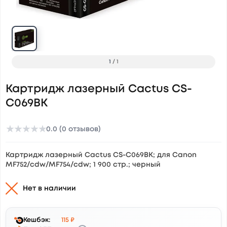
1
/
1
Картридж лазерный Cactus CS-
C069BK
★
★
★
★
★
0.0 (0 отзывов)
Картридж лазерный Cactus CS-C069BK; для Canon
MF752/cdw/MF754/cdw; 1 900 стр.; черный
Нет в наличии
Кешбэк:
115 ₽