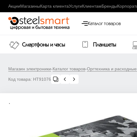
Акции
Магазины
Карта клиента
Услуги
Клиентам
Бренды
Корпорат
Каталог товаров
Смартфоны и часы
Планшеты
Магазин электроники
-
Каталог товаров
-
Оргтехника и расходны
Код товара:
НТ91076