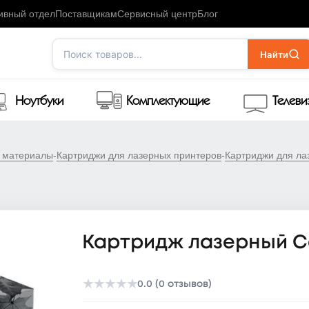
ивный отдел
Поставщикам
Сервисный центр
Блог
Поиск товаров...
Найти
Ноутбуки
Комплектующие
Телев
е материалы
-
Картриджи для лазерных принтеров
-
Картриджи для ла
Картридж лазерный C
★
★
★
★
★
0.0 (0 отзывов)