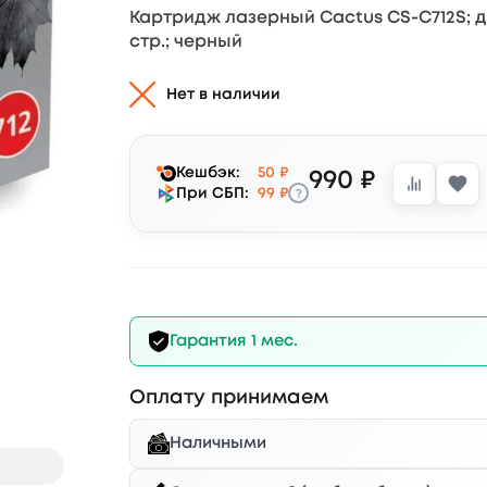
Картридж лазерный Cactus CS-C712S; дл
стр.; черный
Нет в наличии
Кешбэк:
50 ₽
990 ₽
?
При СБП:
99 ₽
Гарантия 1 мес.
Оплату принимаем
Наличными