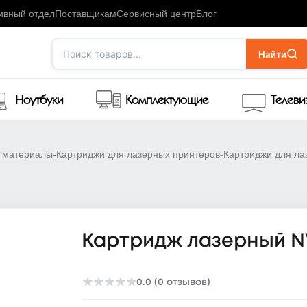
ивный отдел
Поставщикам
Сервисный центр
Блог
Поиск товаров...
Найти
Ноутбуки
Комплектующие
Телев
е материалы
-
Картриджи для лазерных принтеров
-
Картриджи для ла
Картридж лазерный NV
★
★
★
★
★
0.0 (0 отзывов)