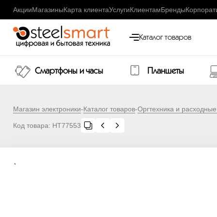
Акции
Магазины
Карта клиента
Услуги
Клиентам
Бренды
Корпорат
Каталог товаров
Смартфоны и часы
Планшеты
Магазин электроники
-
Каталог товаров
-
Оргтехника и расходны
Код товара:
НТ77553