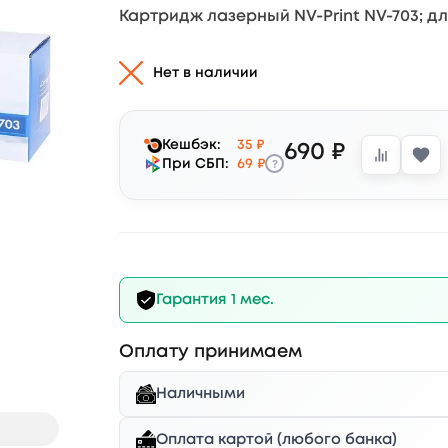
Картридж лазерный NV-Print NV-703; дл
Нет в наличии
Кешбэк:
35 ₽
690 ₽
?
При СБП:
69 ₽
Гарантия 1 мес.
Оплату принимаем
Наличными
Оплата картой (любого банка)