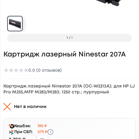
1
/
1
Картридж лазерный Ninestar 207A
★
★
★
★
★
0.0 (0 отзывов)
Картридж лазерный Ninestar 207A (OC-W2213A); для HP LJ
Pro M255,MFP M282/M283; 1250 стр.; пурпурный
Нет в наличии
Кешбэк:
190 ₽
?
При СБП:
379 ₽