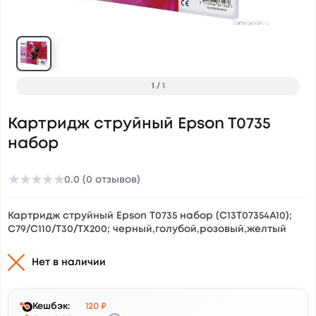
1
/
1
Картридж струйный Epson T0735
набор
★
★
★
★
★
0.0 (0 отзывов)
Картридж струйный Epson T0735 набор (C13T07354A10);
C79/C110/T30/TX200; черный,голубой,розовый,желтый
Нет в наличии
Кешбэк:
120 ₽