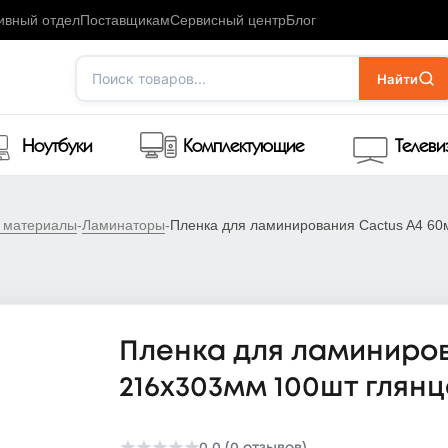
ивный отдел
Поставщикам
Сервисный центр
Блог
Поиск товаров...
Найти
Ноутбуки
Комплектующие
Телев
е материалы
-
Ламинаторы
-
Пленка для ламинирования Cactus A4 60
Пленка для ламиниров
216x303мм 100шт глян
0.0 (0 отзывов)