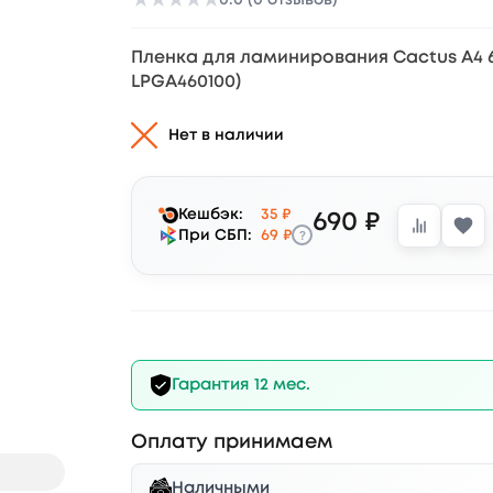
★
★
★
★
★
Пленка для ламинирования Cactus A4 6
LPGA460100)
Нет в наличии
Кешбэк:
35 ₽
690 ₽
?
При СБП:
69 ₽
Гарантия 12 мес.
Оплату принимаем
Наличными