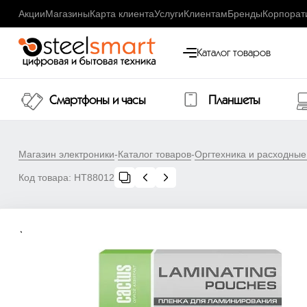
Акции
Магазины
Карта клиента
Услуги
Клиентам
Бренды
Корпорат
Каталог товаров
Смартфоны и часы
Планшеты
Магазин электроники
-
Каталог товаров
-
Оргтехника и расходны
Код товара:
НТ88012