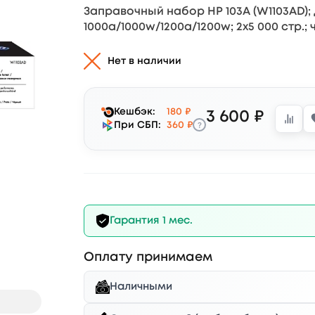
Заправочный набор HP 103A (W1103AD); 
1000a/1000w/1200a/1200w; 2х5 000 стр.;
Нет в наличии
Кешбэк:
180 ₽
3 600 ₽
?
При СБП:
360 ₽
Гарантия 1 мес.
Оплату принимаем
Наличными