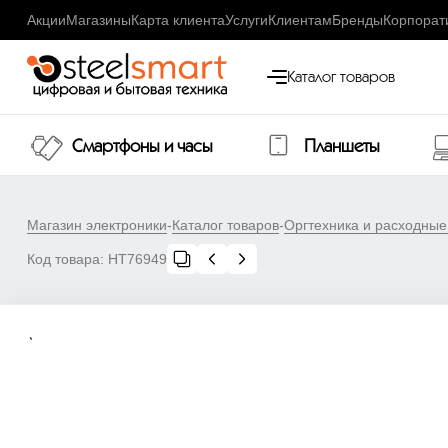
Акции
Магазины
Карта клиента
Услуги
Клиентам
Бренды
Корпорат
Каталог товаров
Смартфоны и часы
Планшеты
Магазин электроники
-
Каталог товаров
-
Оргтехника и расходны
Код товара:
НТ76949