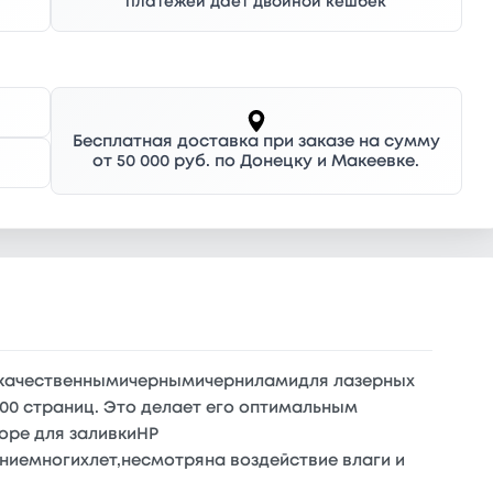
платежей дает двойной кешбек
Бесплатная доставка при заказе на сумму
от 50 000 руб. по Донецку и Макеевке.
окачественнымичернымичерниламидля лазерных
00 страниц. Это делает его оптимальным
оре для заливкиHP
ниемногихлет,несмотряна воздействие влаги и