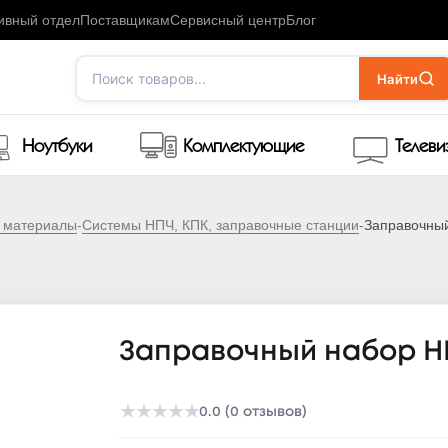
ивный отдел
Поставщикам
Сервисный центр
Блог
Поиск товаров...
Найти
Ноутбуки
Комплектующие
Телев
е материалы
-
Системы НПЧ, КПК, заправочные станции
-
Заправочны
Заправочный набор HP
★
★
★
★
★
0.0 (0 отзывов)