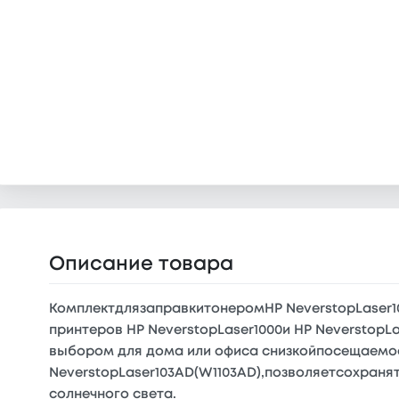
Описание товара
КомплектдлязаправкитонеромHP NeverstopLaser
принтеров HP NeverstopLaser1000и HP Neverstop
выбором для дома или офиса снизкойпосещаемо
NeverstopLaser103AD(W1103AD),позволяетсохран
солнечного света.