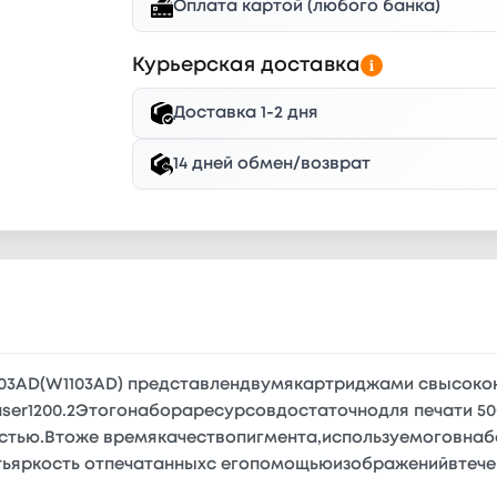
Оплата картой (любого банка)
Курьерская доставка
Доставка 1-2 дня
14 дней обмен/возврат
103AD(W1103AD) представлендвумякартриджами свысок
Laser1200.2Этогонабораресурсовдостаточнодля печати 50
стью.Втоже времякачествопигмента,используемоговнаб
ятьяркость отпечатанныхс егопомощьюизображенийвтече