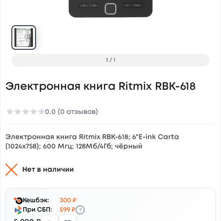
1
/
1
Электронная книга Ritmix RBK-618
★
★
★
★
★
0.0 (0 отзывов)
Электронная книга Ritmix RBK-618; 6"E-ink Carta
(1024x758); 600 Мгц; 128Мб/4Гб; чёрный
Нет в наличии
Кешбэк:
300 ₽
?
При СБП:
599 ₽