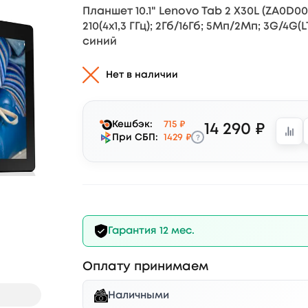
Планшет 10.1" Lenovo Tab 2 X30L (ZA0D0
210(4x1,3 ГГц); 2Гб/16Гб; 5Мп/2Мп; 3G/4G(L
синий
Нет в наличии
Кешбэк:
715 ₽
14 290 ₽
?
При СБП:
1429 ₽
Гарантия 12 мес.
Оплату принимаем
Наличными