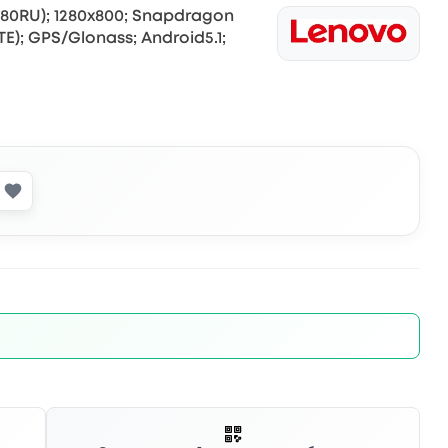
080RU); 1280x800; Snapdragon
TE); GPS/Glonass; Android5.1;