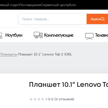
ивный отдел
Поставщикам
Сервисный центр
Блог
Поиск товаров...
Найти
Ноутбуки
Комплектующие
Телев
-
Планшеты
-
Планшет 10.1" Lenovo Tab 2 X30L
Планшет 10.1" Lenovo T
★
★
★
★
★
0.0 (0 отзывов)