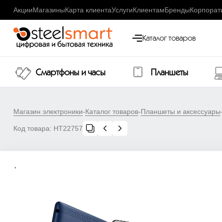
Акции
Магазины
Карта клиента
Услуги
Клиентам
Бренды
Корпорат
Каталог товаров
Смартфоны и часы
Планшеты
Магазин электроники
-
Каталог товаров
-
Планшеты и аксессуары
Код товара:
НТ22757