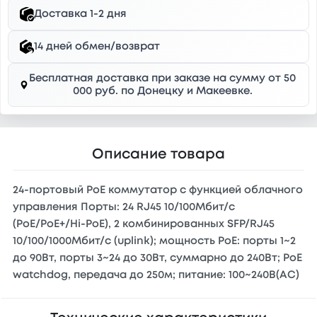
Доставка 1-2 дня
14 дней обмен/возврат
Бесплатная доставка при заказе на сумму от 50
000 руб. по Донецку и Макеевке.
Описание товара
24-портовый PoE коммутатор с функцией облачного
управления Порты: 24 RJ45 10/100Мбит/с
(PoE/PoE+/Hi-PoE), 2 комбинированных SFP/RJ45
10/100/1000Мбит/с (uplink); мощность PoE: порты 1~2
до 90Вт, порты 3~24 до 30Вт, суммарно до 240Вт; PoE
watchdog, передача до 250м; питание: 100~240В(AC)