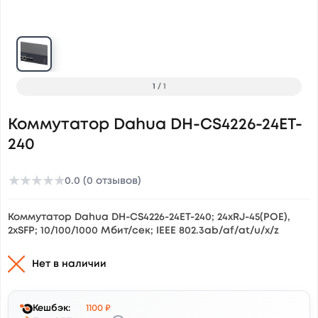
1
/
1
Коммутатор Dahua DH-CS4226-24ET-
240
★
★
★
★
★
0.0 (0 отзывов)
Коммутатор Dahua DH-CS4226-24ET-240; 24xRJ-45(POE),
2xSFP; 10/100/1000 Мбит/сек; IEEE 802.3ab/af/at/u/x/z
Нет в наличии
Кешбэк:
1100 ₽