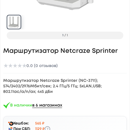
1
/
1
Маршрутизатор Netcraze Sprinter
★
★
★
★
★
0.0 (0 отзывов)
Маршрутизатор Netcraze Sprinter (NC-3711);
574/2402/2976Мбит/сек; 2.4 ГГц/5 ГГц; 5xLAN,USB;
802.11ac/a/n/ax; 4x5 дБи
В наличии
в 6 магазинах
Кешбэк:
565 ₽
?
При СБП:
1129 ₽