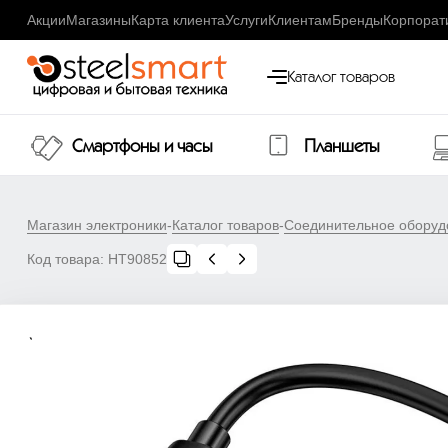
Акции
Магазины
Карта клиента
Услуги
Клиентам
Бренды
Корпорат
Каталог товаров
Смартфоны и часы
Планшеты
Магазин электроники
-
Каталог товаров
-
Соединительное оборуд
Код товара:
НТ90852