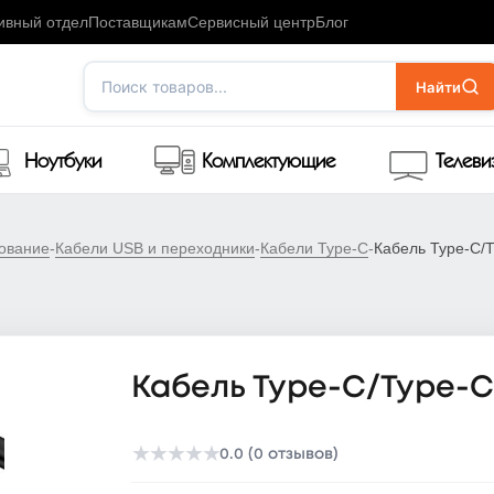
ивный отдел
Поставщикам
Сервисный центр
Блог
Поиск товаров...
Найти
Ноутбуки
Комплектующие
Телев
ование
-
Кабели USB и переходники
-
Кабели Type-C
-
Кабель Type-C/
Кабель Type-C/Type-C 
★
★
★
★
★
0.0 (0 отзывов)