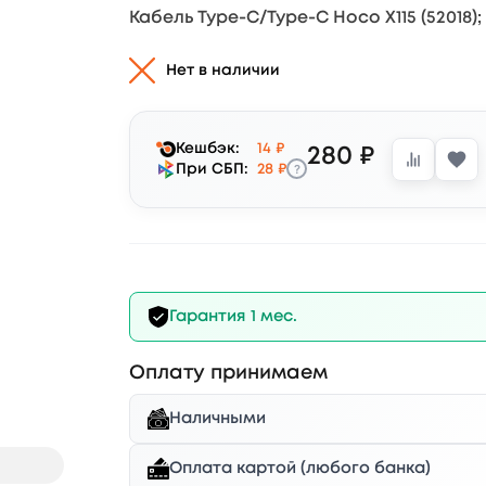
Кабель Type-C/Type-C Hoco X115 (52018); 
Нет в наличии
Кешбэк:
14 ₽
280 ₽
?
При СБП:
28 ₽
Гарантия 1 мес.
Оплату принимаем
Наличными
Оплата картой (любого банка)