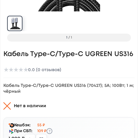
1
/
1
Кабель Type-C/Type-C UGREEN US316
★
★
★
★
★
0.0 (0 отзывов)
Кабель Type-C/Type-C UGREEN US316 (70427); 5А; 100Вт; 1 м;
чёрный
Нет в наличии
Кешбэк:
55 ₽
?
При СБП:
109 ₽